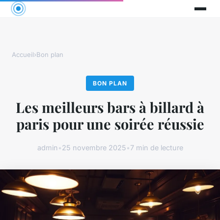
Accueil
›
Bon plan
BON PLAN
Les meilleurs bars à billard à
paris pour une soirée réussie
admin
•
25 novembre 2025
•
7 min de lecture