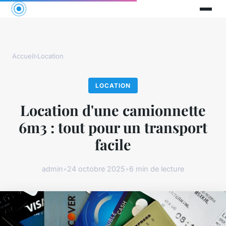
Accueil
›
Location
LOCATION
Location d'une camionnette
6m3 : tout pour un transport
facile
admin
•
24 octobre 2025
•
6 min de lecture