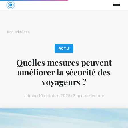
Accueil
›
Actu
ACTU
Quelles mesures peuvent
améliorer la sécurité des
voyageurs ?
admin
•
10 octobre 2025
•
3 min de lecture